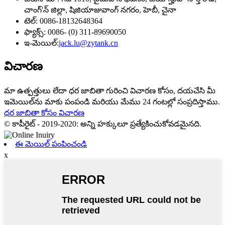
చాంగ్'న్ జిల్లా, షిజియాజువాంగ్ నగరం, హెబీ, చైనా
టెల్: 0086-18132648364
ఫ్యాక్స్: 0086- (0) 311-89690050
ఇ-మెయిల్:
jack.lu@zytank.cn
విచారణ
మా ఉత్పత్తులు లేదా ధర జాబితా గురించి విచారణ కోసం, దయచేసి మీ
ఇమెయిల్‌ను మాకు పంపండి మరియు మేము 24 గంటల్లో సంప్రదిస్తాము.
ధర జాబితా కోసం విచారణ
© కాపీరైట్ - 2019-2020: అన్ని హక్కులూ ప్రత్యేకించుకోవడమైనది.
ఈ మెయిల్ పంపించండి
x