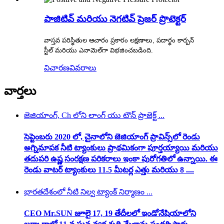
పాజిటివ్ మరియు నెగటివ్ ప్రెజర్ ప్రొటెక్టర్
వాస్తవ పరిస్థితుల ఆచారం ప్రకారం లక్షణాలు, పదార్థం కార్బన్
స్టీల్ మరియు ఎనామెల్‌గా విభజించబడింది.
విచారణ
వివరాలు
వార్తలు
జెజియాంగ్, Ch లోని లాంగ్ యు టౌన్ ప్రాజెక్ట్ ...
సెప్టెంబరు 2020 లో, చైనాలోని జెజియాంగ్ ప్రావిన్స్‌లో రెండు
అగ్నిమాపక నీటి ట్యాంకులు ప్రాథమికంగా పూర్తయ్యాయి మరియు
తదుపరి ఉష్ణ సంరక్షణ పరికరాలు ఇంకా పురోగతిలో ఉన్నాయి. ఈ
రెండు వాటర్ ట్యాంకులు 11.5 మీటర్ల ఎత్తు మరియు 8 ....
భారతదేశంలో నీటి నిల్వ ట్యాంక్ నిర్మాణం ...
CEO Mr.SUN జూలై 17, 19 తేదీలలో ఇండోనేషియాలోని