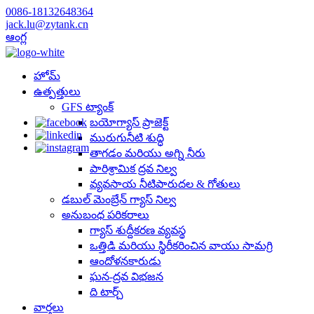
0086-18132648364
jack.lu@zytank.cn
ఆంగ్ల
హోమ్
ఉత్పత్తులు
GFS ట్యాంక్
బయోగ్యాస్ ప్రాజెక్ట్
మురుగునీటి శుద్ధి
తాగడం మరియు అగ్ని నీరు
పారిశ్రామిక ద్రవ నిల్వ
వ్యవసాయ నీటిపారుదల & గోతులు
డబుల్ మెంబ్రేన్ గ్యాస్ నిల్వ
అనుబంధ పరికరాలు
గ్యాస్ శుద్దీకరణ వ్యవస్థ
ఒత్తిడి మరియు స్థిరీకరించిన వాయు సామగ్రి
ఆందోళనకారుడు
ఘన-ద్రవ విభజన
ది టార్చ్
వార్తలు