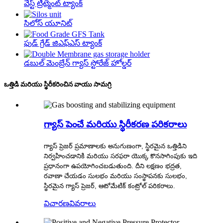
వేస్ట్ ట్రీట్మెంట్ ట్యాంక్
సిలోస్ యూనిట్
ఫుడ్ గ్రేడ్ జిఎఫ్ఎస్ ట్యాంక్
డబుల్ మెంబ్రేన్ గ్యాస్ స్టోరేజ్ హోల్డర్
ఒత్తిడి మరియు స్థిరీకరించిన వాయు సామగ్రి
గ్యాస్ పెంచే మరియు స్థిరీకరణ పరికరాలు
గ్యాస్ ప్రెజర్ ప్రమాణాలకు అనుగుణంగా, స్థిరమైన ఒత్తిడిని
నిర్వహించడానికి మరియు సరఫరా యొక్క కొనసాగింపుకు ఇది
ప్రధానంగా ఉపయోగించబడుతుంది. దీని లక్షణం భద్రత,
రవాణా చేయడం సులభం మరియు సంస్థాపనకు సులభం,
స్థిరమైన గ్యాస్ ప్రెజర్, ఆటోమేటిక్ కంట్రోల్ పరికరాలు.
విచారణ
వివరాలు