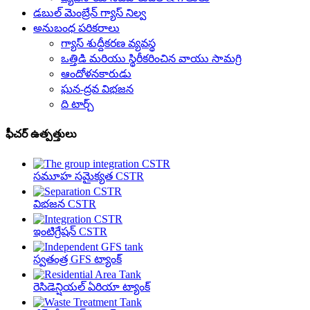
డబుల్ మెంబ్రేన్ గ్యాస్ నిల్వ
అనుబంధ పరికరాలు
గ్యాస్ శుద్దీకరణ వ్యవస్థ
ఒత్తిడి మరియు స్థిరీకరించిన వాయు సామగ్రి
ఆందోళనకారుడు
ఘన-ద్రవ విభజన
ది టార్చ్
ఫీచర్ ఉత్పత్తులు
సమూహ సమైక్యత CSTR
విభజన CSTR
ఇంటిగ్రేషన్ CSTR
స్వతంత్ర GFS ట్యాంక్
రెసిడెన్షియల్ ఏరియా ట్యాంక్