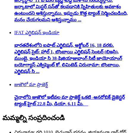
జర్కార్టాలో 11 వ ఘన వ్యర్థ శుద్ధి మేళాను సందర్శిస్తారు.
జర్కాటాలో మిస్టర్ సన్‌తో కలవడానికి స్నేహితులకు అవకాశం
ఉంటుందని ఆశిస్తున్నాము. ఇప్పుడు కొత్త ట్యాంక్ నిర్మించబడింది,
మనం చేయగలమని ఆశిస్తున్నాము ...
IFAT ఎగ్జిబిషన్ ఇండియా
భారతదేశంలోని ఐఫాట్ ఎగ్జిబిషన్, అక్టోబర్ 16, 18 వరకు.
ఎగ్జిబిషన్ సైట్: హాల్ 1, బొంబాయి ఎగ్జిబిషన్ సెంటర్ (బిఇసి),
ముంబై, ఇండియా సి 38-షిజియాజువాంగ్ సిటీ జాయోయాంగ్
బయోగ్యాస్ ఎక్విప్మెంట్ కో. లిమిటెడ్ చిరునామా: బొంబాయి,
ఎగ్జిబిషన్ సి ...
జుజౌలో మా ప్రాజెక్ట్
చైనాలోని జుజౌలో ఇటీవల మా ప్రాజెక్ట్ ఒకటి -అనరోబిక్ డైజెస్టర్
ట్యాంక్ హైట్ 22.8 మీ, డియా. 6.11 మీ.
మమ్మల్ని సంప్రదించండి
చిరునామా: గది 1010, బైచువాన్ భవనం, జియాన్హువా నార్త్ రోడ్,