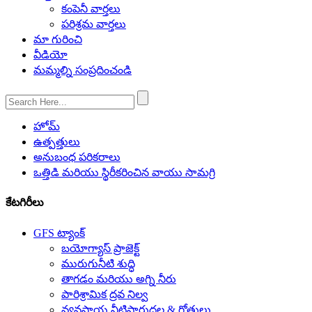
కంపెనీ వార్తలు
పరిశ్రమ వార్తలు
మా గురించి
వీడియో
మమ్మల్ని సంప్రదించండి
హోమ్
ఉత్పత్తులు
అనుబంధ పరికరాలు
ఒత్తిడి మరియు స్థిరీకరించిన వాయు సామగ్రి
కేటగిరీలు
GFS ట్యాంక్
బయోగ్యాస్ ప్రాజెక్ట్
మురుగునీటి శుద్ధి
తాగడం మరియు అగ్ని నీరు
పారిశ్రామిక ద్రవ నిల్వ
వ్యవసాయ నీటిపారుదల & గోతులు