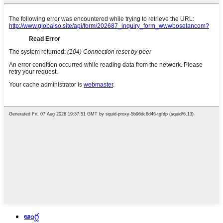
ఆంగ్ల