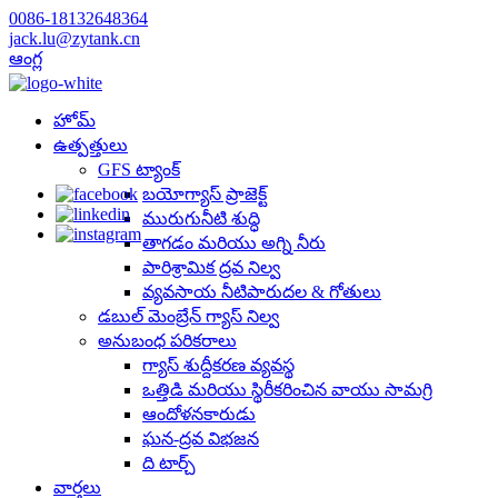
0086-18132648364
jack.lu@zytank.cn
ఆంగ్ల
హోమ్
ఉత్పత్తులు
GFS ట్యాంక్
బయోగ్యాస్ ప్రాజెక్ట్
మురుగునీటి శుద్ధి
తాగడం మరియు అగ్ని నీరు
పారిశ్రామిక ద్రవ నిల్వ
వ్యవసాయ నీటిపారుదల & గోతులు
డబుల్ మెంబ్రేన్ గ్యాస్ నిల్వ
అనుబంధ పరికరాలు
గ్యాస్ శుద్దీకరణ వ్యవస్థ
ఒత్తిడి మరియు స్థిరీకరించిన వాయు సామగ్రి
ఆందోళనకారుడు
ఘన-ద్రవ విభజన
ది టార్చ్
వార్తలు