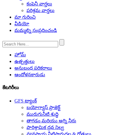
కంపెనీ వార్తలు
పరిశ్రమ వార్తలు
మా గురించి
వీడియో
మమ్మల్ని సంప్రదించండి
హోమ్
ఉత్పత్తులు
అనుబంధ పరికరాలు
ఆందోళనకారుడు
కేటగిరీలు
GFS ట్యాంక్
బయోగ్యాస్ ప్రాజెక్ట్
మురుగునీటి శుద్ధి
తాగడం మరియు అగ్ని నీరు
పారిశ్రామిక ద్రవ నిల్వ
వ్యవసాయ నీటిపారుదల & గోతులు