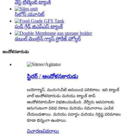
వేస్ట్ ట్రీట్మెంట్ ట్యాంక్
సిలోస్ యూనిట్
ఫుడ్ గ్రేడ్ జిఎఫ్ఎస్ ట్యాంక్
డబుల్ మెంబ్రేన్ గ్యాస్ స్టోరేజ్ హోల్డర్
ఆందోళనకారుడు
స్టిరర్ / ఆందోళనకారుడు
బయోగ్యాస్, మురుగునీటి అనుబంధ పరికరాలు. ఇది ట్యాంక్
వాల్ ఆందోళనకారుడు మరియు ట్యాంక్ టాప్
ఆందోళనకారుడిగా విభజించబడింది. వేర్వేరు అవసరాలకు
అనుగుణంగా వివిధ రకాలు మరియు నమూనాలు ఎంపిక
చేయబడతాయి. మరియు పదార్థం మరియు నిర్దిష్ట పరిమాణం
కూడా భిన్నంగా ఉంటాయి.
విచారణ
వివరాలు